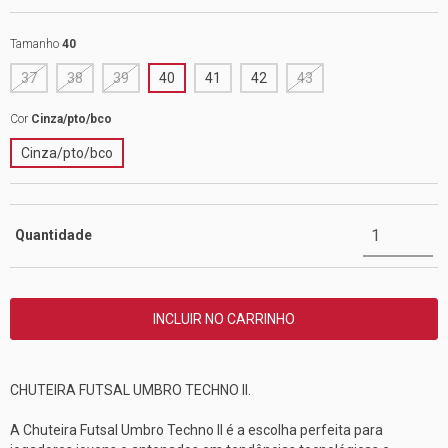
Tamanho
40
37
38
39
40
41
42
43
Cor
Cinza/pto/bco
Cinza/pto/bco
Quantidade
CHUTEIRA FUTSAL UMBRO TECHNO II.
A Chuteira Futsal Umbro Techno II é a escolha perfeita para