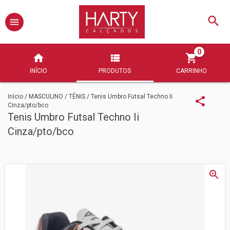
0
INÍCIO
PRODUTOS
CARRINHO
Início
/
MASCULINO
/
TÊNIS
/
Tenis Umbro Futsal Techno Ii
Cinza/pto/bco
Tenis Umbro Futsal Techno Ii
Cinza/pto/bco