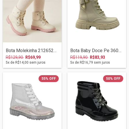
Bota Molekinha 2126524 Bco Off/prata
Bota Baby Doce Pe 360022-182 Marfim
R$129,90
R$69,99
R$119,90
R$83,93
5
x de
R$14,00
sem juros
5
x de
R$16,79
sem juros
55
%
OFF
50
%
OFF