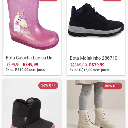
Bota Galocha Luelua Unicornio 41433-807...
Bota Molekinho 2867103 Preto
R$99,90
R$49,99
R$169,90
R$79,99
5
x de
R$10,00
sem juros
5
x de
R$16,00
sem juros
56
%
OFF
50
%
OFF