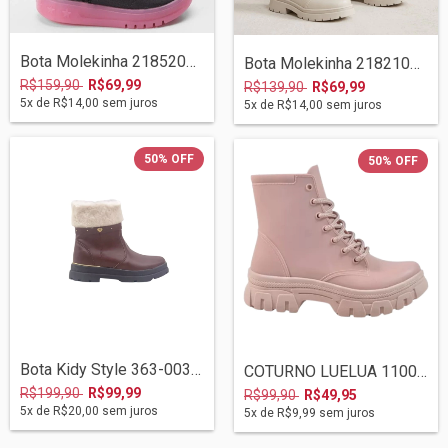
Bota Molekinha 2185200 Preto
Bota Molekinha 2182100 Branco Off
R$159,90
R$69,99
R$139,90
R$69,99
5
x de
R$14,00
sem juros
5
x de
R$14,00
sem juros
50
%
OFF
50
%
OFF
Bota Kidy Style 363-0030 Marrom
COTURNO LUELUA 11000-713 ROSA
R$199,90
R$99,99
R$99,90
R$49,95
5
x de
R$20,00
sem juros
5
x de
R$9,99
sem juros