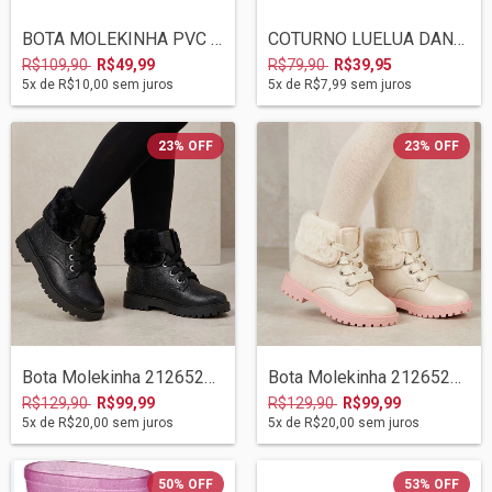
BOTA MOLEKINHA PVC 03/2024 2176200 CRIST...
COTURNO LUELUA DANCE 06/2023 47000-07 PR...
R$109,90
R$49,99
R$79,90
R$39,95
5
x de
R$10,00
sem juros
5
x de
R$7,99
sem juros
23
%
OFF
23
%
OFF
Bota Molekinha 2126524 Preto/gliter
Bota Molekinha 2126524 Bco Off/gliter
R$129,90
R$99,99
R$129,90
R$99,99
5
x de
R$20,00
sem juros
5
x de
R$20,00
sem juros
50
%
OFF
53
%
OFF