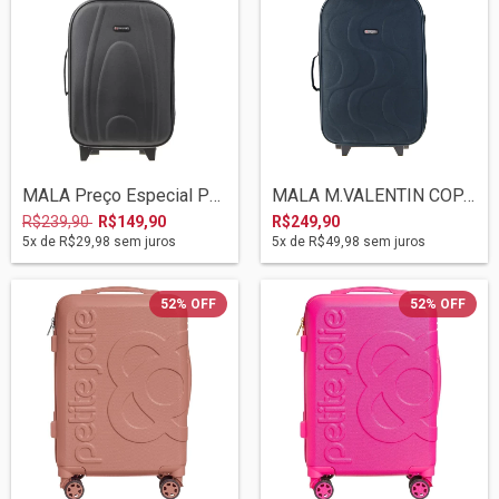
MALA Preço Especial Por Leve Defeito Des...
MALA M.VALENTIN COPACABANA 12/2023 2027...
R$239,90
R$149,90
R$249,90
5
x de
R$29,98
sem juros
5
x de
R$49,98
sem juros
52
%
OFF
52
%
OFF