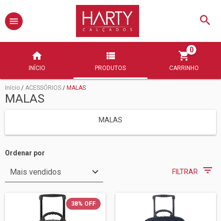
0
INÍCIO
PRODUTOS
CARRINHO
Início
/
ACESSÓRIOS
/
MALAS
MALAS
MALAS
Ordenar por
FILTRAR
38
%
OFF