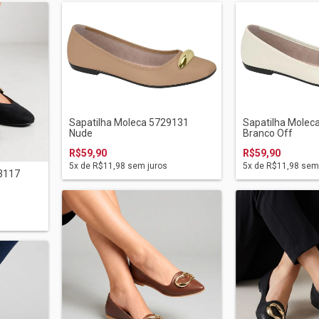
Sapatilha Moleca 5729131
Sapatilha Molec
Nude
Branco Off
R$59,90
R$59,90
5
x de
R$11,98
sem juros
5
x de
R$11,98
sem 
43117