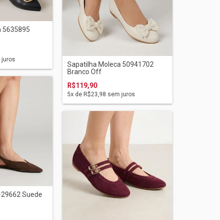
a 5635895
juros
Sapatilha Moleca 50941702
Branco Off
R$119,90
5
x de
R$23,98
sem juros
6-29662 Suede