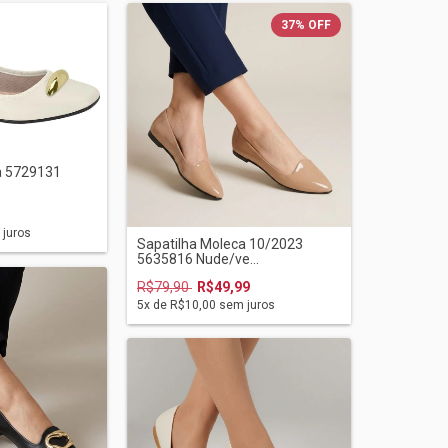
37
%
OFF
a 5729131
juros
Sapatilha Moleca 10/2023
5635816 Nude/ve...
R$79,90
R$49,99
5
x de
R$10,00
sem juros