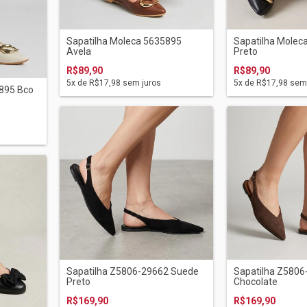
Sapatilha Moleca 5635895
Sapatilha Molec
Avela
Preto
R$89,90
R$89,90
5
x de
R$17,98
sem juros
5
x de
R$17,98
sem 
5895 Bco
Sapatilha Z5806-29662 Suede
Sapatilha Z580
Preto
Chocolate
R$169,90
R$169,90