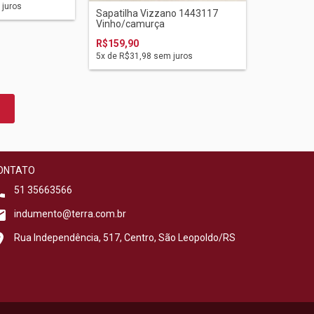
juros
Sapatilha Vizzano 1443117
Vinho/camurça
R$159,90
5
x de
R$31,98
sem juros
ONTATO
51 35663566
indumento@terra.com.br
Rua Independência, 517, Centro, São Leopoldo/RS