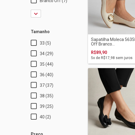
Branco Off (7)
Tamanho
Sapatilha Moleca 563
33 (5)
Off Branco...
R$89,90
34 (29)
5
x de
R$17,98
sem juros
35 (44)
36 (40)
37 (37)
38 (35)
39 (25)
40 (2)
Preço