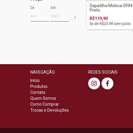
Sapatilha Moleca 509
De
Até
Preto
R$119,90
5
x de
R$23,98
sem juros
NAVEGAÇÃO
REDES SOCIAIS
Início
Produtos
Contato
Quem Somos
Como Comprar
Trocas e Devoluções