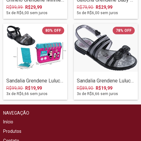
R$99,99
R$29,99
R$79,90
R$29,99
5
x de
R$6,00
sem juros
5
x de
R$6,00
sem juros
80
%
OFF
78
%
OFF
Sandalia Grendene Luluca 12/2020 22416 P...
Sandalia Grendene Luluca Panda 22168 08/...
R$99,90
R$19,99
R$89,90
R$19,99
3
x de
R$6,66
sem juros
3
x de
R$6,66
sem juros
NAVEGAÇÃO
Início
Produtos
Contato