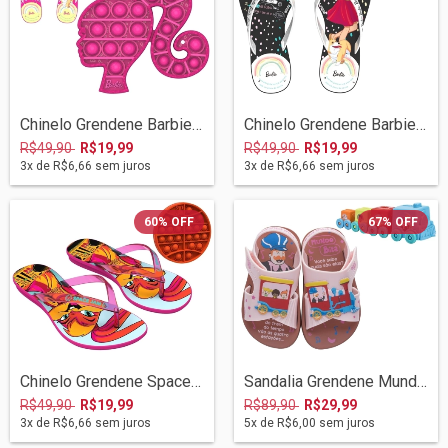
Chinelo Grendene Barbie Pop It 10/2021 2...
Chinelo Grendene Barbie Pop It 10/2021 2...
R$49,90
R$19,99
R$49,90
R$19,99
3
x de
R$6,66
sem juros
3
x de
R$6,66
sem juros
60
%
OFF
67
%
OFF
Chinelo Grendene Space Jam 09/2021 22756...
Sandalia Grendene Mundo Bita 08/2021 225...
R$49,90
R$19,99
R$89,90
R$29,99
3
x de
R$6,66
sem juros
5
x de
R$6,00
sem juros