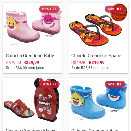
62
%
OFF
60
%
OFF
Galocha Grendene Baby Shark 03/2021 2253...
Chinelo Grendene Space Jam 09/2021 22756...
R$79,90
R$29,99
R$49,90
R$19,99
5
x de
R$6,00
sem juros
3
x de
R$6,66
sem juros
70
%
OFF
62
%
OFF
Chinelo Grendene Minnie Mini Geladeira 0...
Galocha Grendene Baby Shark 03/2021 2253...