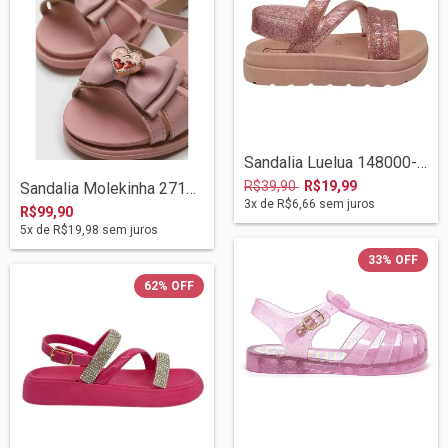
Sandalia Luelua 148000-879 Rosa/rose
R$39,90
R$19,99
Sandalia Molekinha 2714237 Rosa
3
x de
R$6,66
sem juros
R$99,90
5
x de
R$19,98
sem juros
33
%
OFF
62
%
OFF