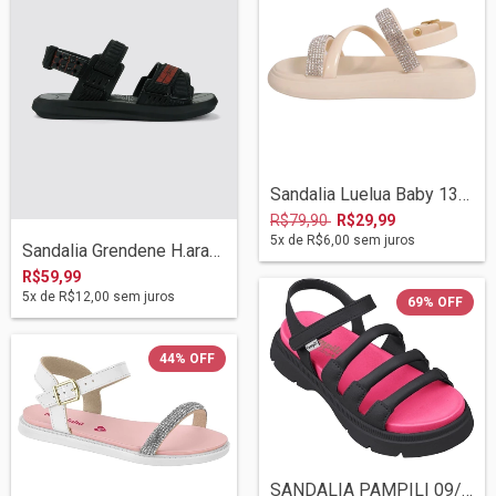
Sandalia Luelua Baby 136000-589 Off Whit...
R$79,90
R$29,99
5
x de
R$6,00
sem juros
Sandalia Grendene H.aranha Force 23356 P...
R$59,99
5
x de
R$12,00
sem juros
69
%
OFF
44
%
OFF
SANDALIA PAMPILI 09/2022 695.002 PRETO