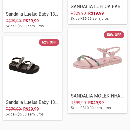
SANDALIA LUELUA BABY 11/2023 54042 ROSA
R$29,90
R$19,99
Sandalia Luelua Baby 136000-294 Magenta
3
x de
R$6,66
sem juros
R$79,90
R$29,99
5
x de
R$6,00
sem juros
50
%
OFF
62
%
OFF
SANDALIA MOLEKINHA 09/2023 2312252 ROSA/...
Sandalia Luelua Baby 136000-07 Preto
R$99,90
R$49,99
5
x de
R$10,00
sem juros
R$79,90
R$29,99
5
x de
R$6,00
sem juros