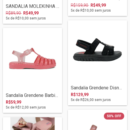
R$159,90
R$49,99
SANDALIA MOLEKINHA 09/2023 2312258 BRANC...
5
x de
R$10,00
sem juros
R$89,90
R$49,99
5
x de
R$10,00
sem juros
Sandalia Grendene Disney Puff Bag 23224...
R$129,99
Sandalia Grendene Barbie 22459 Rs Medio/...
5
x de
R$26,00
sem juros
R$59,99
5
x de
R$12,00
sem juros
50
%
OFF