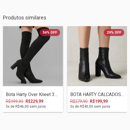
Produtos similares
54
%
OFF
29
%
OFF
Bota Harty Over Kneet 3422.40173 Preto
BOTA HARTY CALCADOS 04/20232 1251941 STR...
R$499,90
R$229,99
R$279,90
R$199,99
5
x de
R$46,00
sem juros
5
x de
R$40,00
sem juros